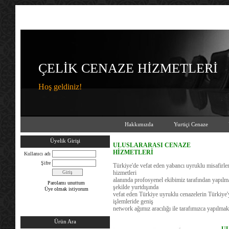
ÇELİK CENAZE HİZMETLERİ
Hoş geldiniz!
Hakkımızda
Yurtiçi Cenaze
Üyelik Girişi
ULUSLARARASI CENAZE
HİZMETLERİ
Kullanıcı adı
Şifre
Türkiye'de vefat eden yabancı uyruklu misafirler
hizmetleri
alanında profosyenel ekibimiz tarafından yapılm
Parolamı unuttum
şekilde yurtdışında
Üye olmak istiyorum
vefat eden Türkiye uyruklu cenazelerin Türkiye'
işlemleride geniş
network ağımız aracılığı ile tarafımızca yapılmak
Ürün Ara