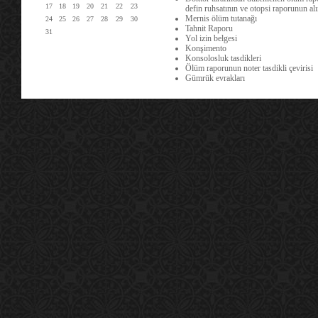
17
18
19
20
21
22
23
defin ruhsatının ve otopsi raporunun al
Mernis ölüm tutanağı
24
25
26
27
28
29
30
Tahnit Raporu
31
Yol izin belgesi
Konşimento
Konsolosluk tasdikleri
Ölüm raporunun noter tasdikli çevirisi
Gümrük evrakları