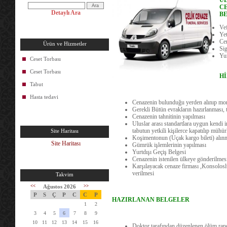
U
CE
Detaylı Ara
B
Vef
Yet
Cen
Ürün ve Hizmetler
Sig
Yur
Ceset Torbası
Ceset Torbası
H
Tabut
Hasta tedavi
Cenazenin bulunduğu yerden alınıp mor
Gerekli Bütün evrakların hazırlanması, t
Cenazenin tahnitinin yapılması
Uluslar arası standartlara uygun kendi 
tabutun yetkili kişilerce kapatılıp mühü
Site Haritası
Koşimentonun (Uçak kargo bileti) alın
Site Haritası
Gümrük işlemlerinin yapılması
Yurtdışı Geçiş Belgesi
Cenazenin istenilen ülkeye gönderilmes
Karşılayacak cenaze firması ,Konsolosl
verilmesi
Takvim
<<
Ağustos 2026
>>
P
S
Ç
P
C
C
P
HAZIRLANAN BELGELER
1
2
3
4
5
6
7
8
9
10
11
12
13
14
15
16
Doktor tarafından düzenlenen ölüm rap