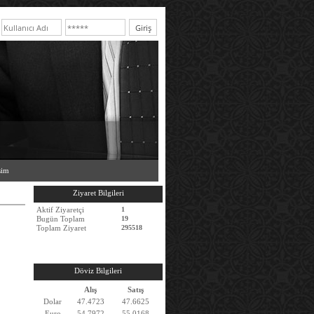
şim
Ziyaret Bilgileri
Aktif Ziyaretçi
1
Bugün Toplam
19
Toplam Ziyaret
295518
Döviz Bilgileri
Alış
Satış
Dolar
47.4723
47.6625
Euro
54.7972
55.0168