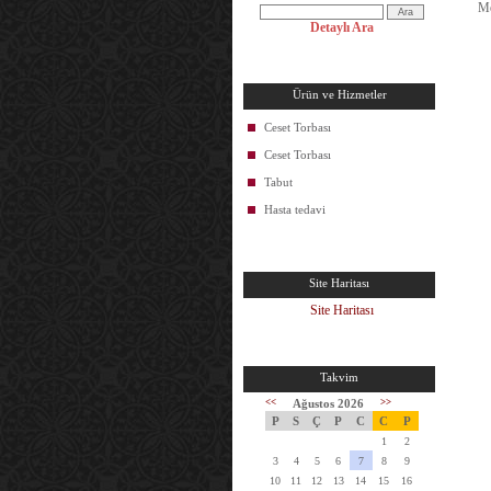
Me
Detaylı Ara
Ürün ve Hizmetler
Ceset Torbası
Ceset Torbası
Tabut
Hasta tedavi
Site Haritası
Site Haritası
Takvim
<<
Ağustos 2026
>>
P
S
Ç
P
C
C
P
1
2
3
4
5
6
7
8
9
10
11
12
13
14
15
16