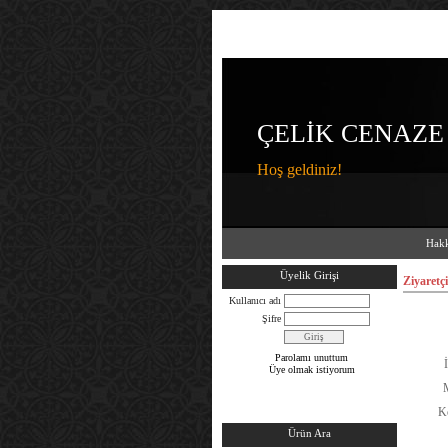
ÇELİK CENAZE
Hoş geldiniz!
Hakk
Üyelik Girişi
Ziyaretçi
Kullanıcı adı
Şifre
Parolamı unuttum
İ
Üye olmak istiyorum
M
K
Ürün Ara