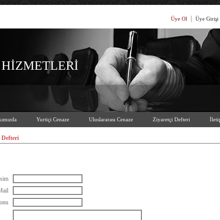
Üye Ol
Üye Girişi
 HİZMETLERİ
ımızda
Yurtiçi Cenaze
Uluslararası Cenaze
Ziyaretçi Defteri
İleti
 Defteri
sim
ail
onu